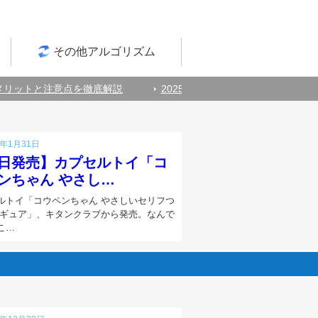
その他アルゴリズム
リットと注意点を徹底解説
2025/8/22 LLMOとは？対策方法やS
8年1月31日
日発売】カプセルトイ「コ
ンちゃん やさし…
ルトイ「コウペンちゃん やさしいセリフつ
ィギュア」、キタンクラブから発売。なんで
こ…