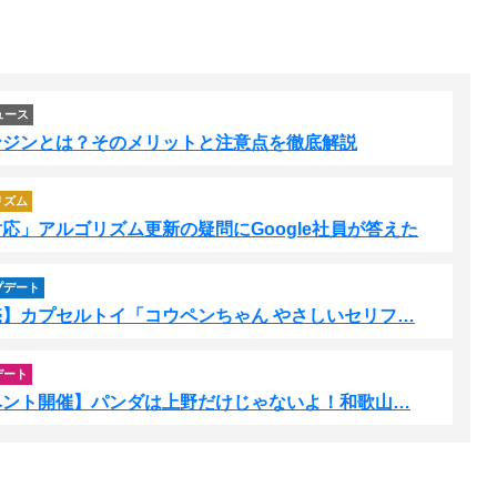
ュース
ンジンとは？そのメリットと注意点を徹底解説
リズム
応」アルゴリズム更新の疑問にGoogle社員が答えた
プデート
】カプセルトイ「コウペンちゃん やさしいセリフ…
デート
ベント開催】パンダは上野だけじゃないよ！和歌山…