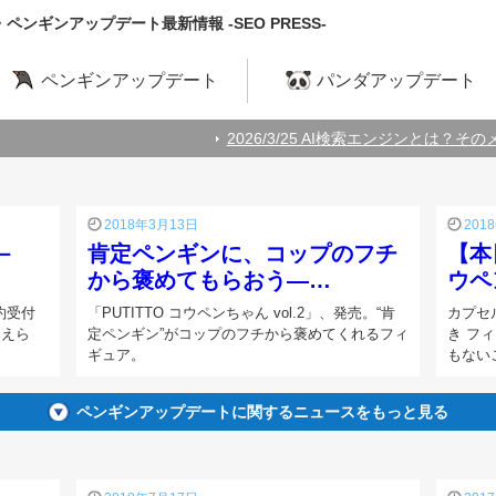
ンギンアップデート最新情報 -SEO PRESS-
ペンギンアップデート
パンダアップデート
2026/3/25 AI検索エンジンとは？そのメ
2018年3月13日
201
－
肯定ペンギンに、コップのフチ
【本
から褒めてもらおう―…
ウペ
約受付
「PUTITTO コウペンちゃん vol.2」、発売。“肯
カプセ
にえら
定ペンギン”がコップのフチから褒めてくれるフィ
き フ
ギュア。
もない
ペンギンアップデートに関するニュースをもっと見る