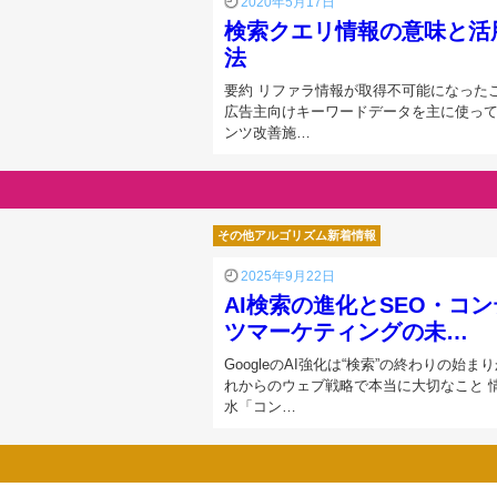
2020年5月17日
検索クエリ情報の意味と活
法
要約 リファラ情報が取得不可能になった
広告主向けキーワードデータを主に使っ
ンツ改善施…
その他アルゴリズム新着情報
2025年9月22日
AI検索の進化とSEO・コ
ツマーケティングの未…
GoogleのAI強化は“検索”の終わりの始まり
れからのウェブ戦略で本当に大切なこと 
水「コン…