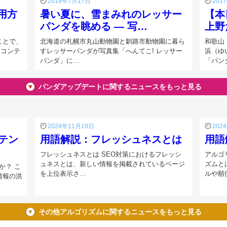
2018年7月17日
201
用方
暑い夏に、雪まみれのレッサー
【本
パンダを眺める ― 写…
上野
ことで、
北海道の札幌市丸山動物園と釧路市動物園に暮ら
和歌山
てコンテ
すレッサーパンダが写真集「へんてこ! レッサー
浜（ゆ
パンダ」に…
「パン
パンダアップデートに関するニュースをもっと見る
2024年11月19日
202
ンテン
用語解説：フレッシュネスとは
用語
フレッシュネスとは SEO対策におけるフレッシ
アルゴ
ュネスとは、新しい情報を掲載されているページ
ズムと
か？ こ
を上位表示さ…
ルや順
情報の洪
その他アルゴリズムに関するニュースをもっと見る