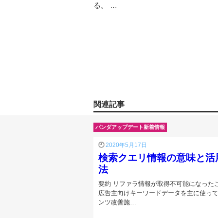
る。 …
関連記事
パンダアップデート新着情報
2020年5月17日
検索クエリ情報の意味と活
法
要約 リファラ情報が取得不可能になった
広告主向けキーワードデータを主に使っ
ンツ改善施…