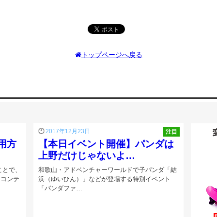
トップページへ戻る
2017年12月23日
注目
用方
【本日イベント開催】パンダは
上野だけじゃないよ…
ことで、
和歌山・アドベンチャーワールドで子パンダ「結
てコンテ
浜（ゆいひん）」などが登場する特別イベント
「パンダファ…