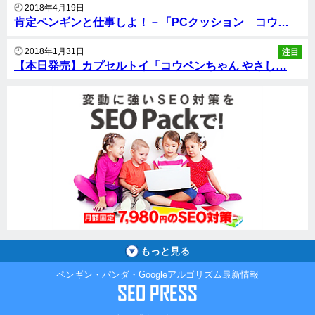
2018年4月19日
肯定ペンギンと仕事しよ！－「PCクッション コウ…
2018年1月31日
注目
【本日発売】カプセルトイ「コウペンちゃん やさし…
もっと見る
ペンギン・パンダ・Googleアルゴリズム最新情報