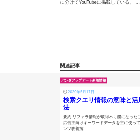
に分けてYouTubeに掲載している。 …
関連記事
パンダアップデート新着情報
2020年5月17日
検索クエリ情報の意味と活
法
要約 リファラ情報が取得不可能になった
広告主向けキーワードデータを主に使っ
ンツ改善施…