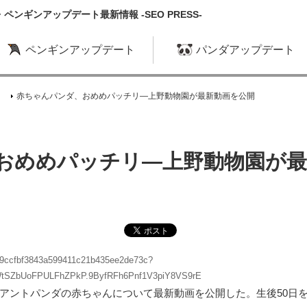
ンギンアップデート最新情報 -SEO PRESS-
ペンギンアップデート
パンダアップデート
赤ちゃんパンダ、おめめパッチリ―上野動物園が最新動画を公開
おめめパッチリ―上野動物園が最
Ac/9ccfbf3843a599411c21b435ee2de73c?
tSZbUoFPULFhZPkP.9ByfRFh6Pnf1V3piY8VS9rE
アントパンダの赤ちゃんについて最新動画を公開した。生後50日